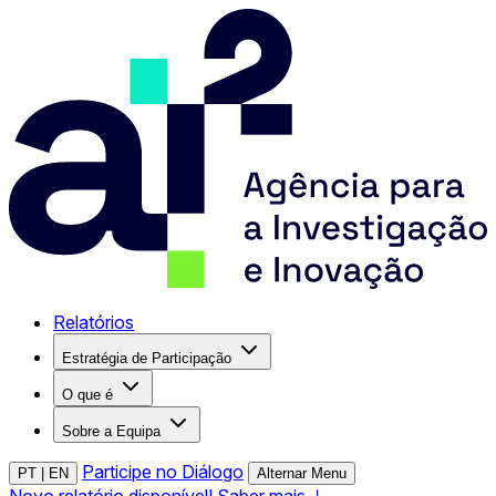
Relatórios
Estratégia de Participação
O que é
Sobre a Equipa
Participe no Diálogo
PT
|
EN
Alternar Menu
Novo relatório disponível! Saber mais ↓